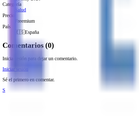
Categoría
Salud
Precio
Freemium
País
🇪🇸
España
Comentarios
(
0
)
Inicia sesión para dejar un comentario.
Iniciar sesión
Sé el primero en comentar.
S