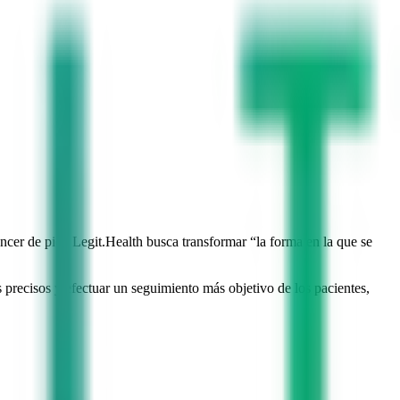
áncer de piel. Legit.Health busca transformar “la forma en la que se
s precisos y efectuar un seguimiento más objetivo de los pacientes,