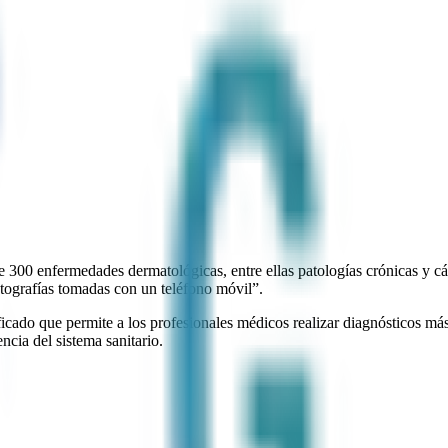
 de 300 enfermedades dermatológicas, entre ellas patologías crónicas y c
tografías tomadas con un teléfono móvil”.
tificado que permite a los profesionales médicos realizar diagnósticos má
ncia del sistema sanitario.