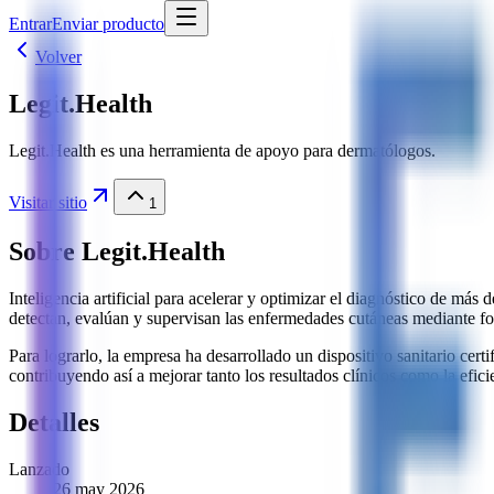
Entrar
Enviar producto
Volver
Legit.Health
Legit.Health es una herramienta de apoyo para dermatólogos.
Visitar sitio
1
Sobre
Legit.Health
Inteligencia artificial para acelerar y optimizar el diagnóstico de más
detectan, evalúan y supervisan las enfermedades cutáneas mediante fo
Para lograrlo, la empresa ha desarrollado un dispositivo sanitario cer
contribuyendo así a mejorar tanto los resultados clínicos como la eficie
Detalles
Lanzado
26 may 2026